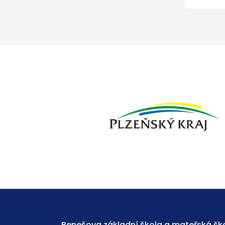
Benešova základní škola a mateřská ško