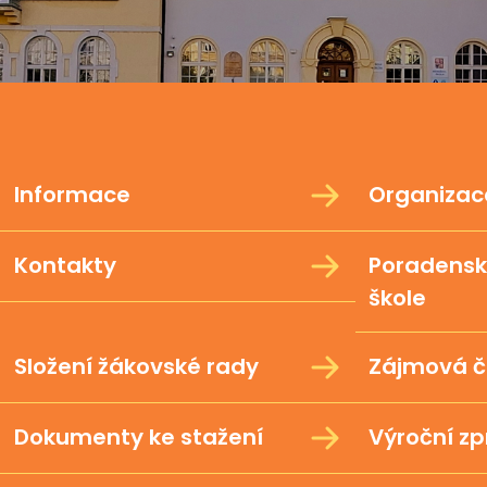
Informace
Organizace
Kontakty
Poradensk
škole
Složení žákovské rady
Zájmová č
Dokumenty ke stažení
Výroční z