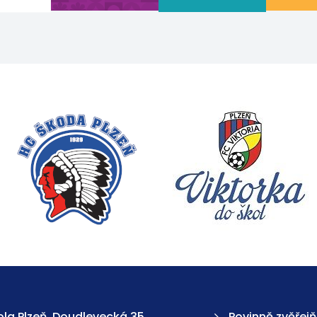
la Plzeň, Doudlevecká 35,
Povinně zvěřej