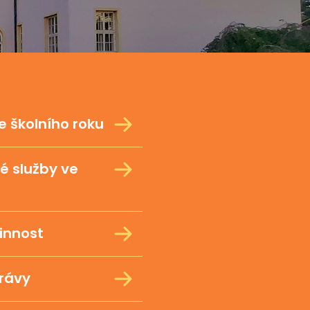
 školního roku
é služby ve
innost
právy