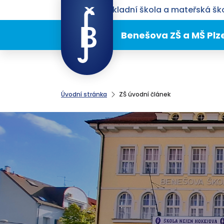
Benešova základní škola a mateřská ško
Benešova ZŠ a MŠ Plz
Úvodní stránka
ZŠ úvodní článek