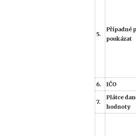
Případné p
5.
poukázat
6.
IČO
Plátce dan
7.
hodnoty