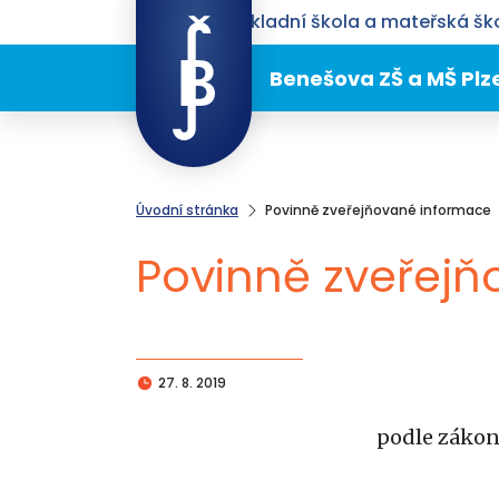
Benešova základní škola a mateřská ško
Benešova ZŠ a MŠ Plz
Úvodní stránka
Povinně zveřejňované informace
Povinně zveřej
27. 8. 2019
podle zákona