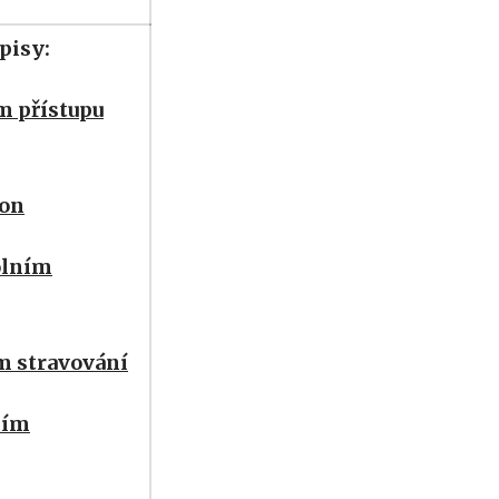
pisy:
m přístupu
kon
kolním
ím stravování
ním