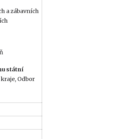
ch a zábavních
ích
eň
u státní
kraje, Odbor