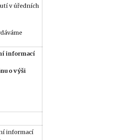
utí v úředních
vydáváme
ní informací
nu o výši
ní informací