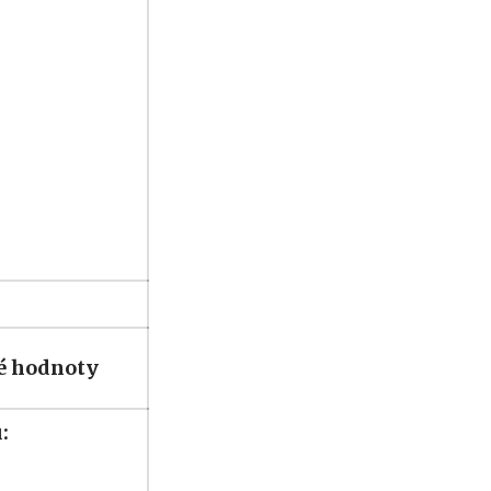
né hodnoty
: