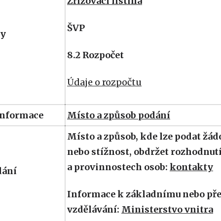
Zřizovací listina
ŠVP
y
8.2 Rozpočet
Údaje o rozpočtu
informace
Místo a způsob podání
Místo a způsob, kde lze podat žád
nebo stížnost, obdržet rozhodnut
a provinnostech osob:
kontakty
dání
Informace k základnímu nebo př
vzdělávání:
Ministerstvo vnitra