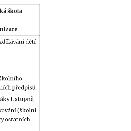
ká škola
anizace
zdělávání dětí
školního
ních předpisů;
áky I. stupně;
avování (školní
ky ostatních