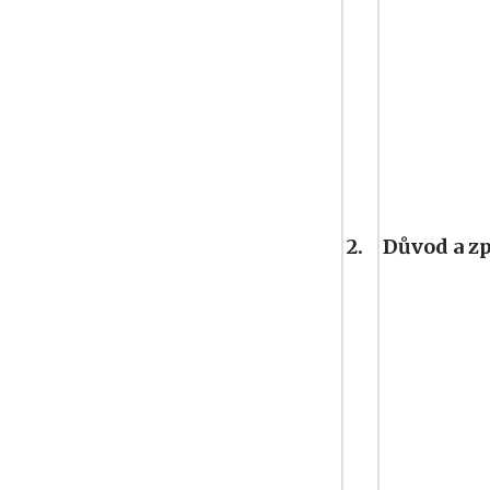
2.
Důvod a z