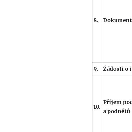
8.
Dokument
9.
Žádosti o 
Příjem po
10.
a podnětů