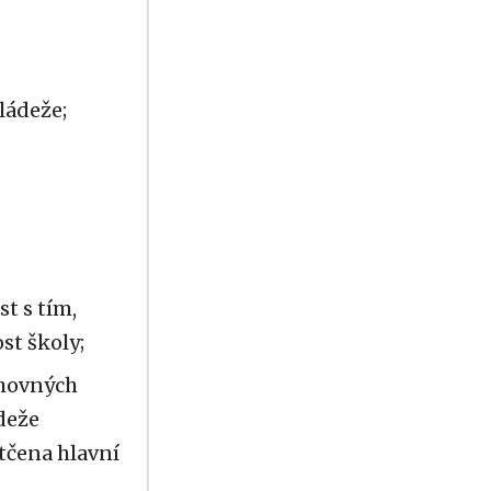
ládeže;
st s tím,
st školy;
chovných
ádeže
tčena hlavní