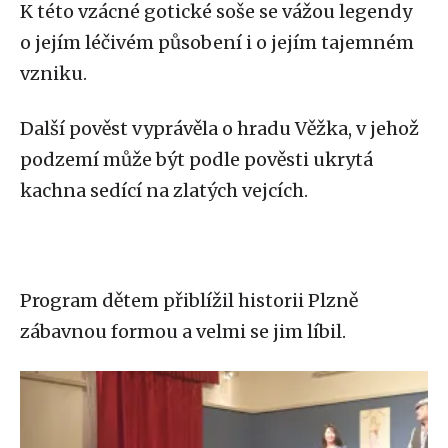
K této vzácné gotické soše se vážou legendy
o jejím léčivém působení i o jejím tajemném
vzniku.
Další pověst vyprávěla o hradu Věžka, v jehož
podzemí může být podle pověsti ukrytá
kachna sedící na zlatých vejcích.
Program dětem přiblížil historii Plzně
zábavnou formou a velmi se jim líbil.