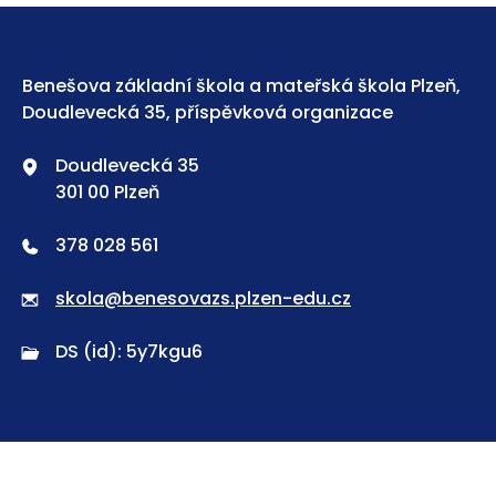
Benešova základní škola a mateřská škola Plzeň,
Doudlevecká 35, příspěvková organizace
Doudlevecká 35
301 00 Plzeň
378 028 561
skola@benesovazs.plzen-edu.cz
DS (id): 5y7kgu6
Povinně zvěřejňované informace a ochrana
osobních údajů