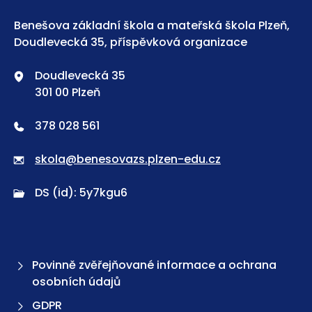
Benešova základní škola a mateřská škola Plzeň,
Doudlevecká 35, příspěvková organizace
Doudlevecká 35
301 00 Plzeň
378 028 561
skola@benesovazs.plzen-edu.cz
DS (id): 5y7kgu6
Povinně zvěřejňované informace a ochrana
osobních údajů
GDPR