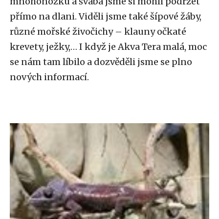
mnohonožku a švába jsme si mohli podržet
přímo na dlani. Viděli jsme také šípové žáby,
různé mořské živočichy – klauny očkaté
krevety, ježky,… I když je Akva Tera malá, moc
se nám tam líbilo a dozvěděli jsme se plno
nových informací.