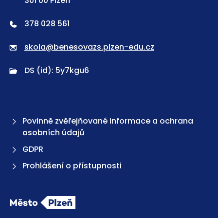
301 00 Plzeň
378 028 561
skola@benesovazs.plzen-edu.cz
DS (id): 5y7kgu6
Povinně zvěřejňované informace a ochrana
osobních údajů
GDPR
Prohlášení o přístupnosti