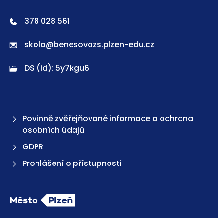
378 028 561
skola@benesovazs.plzen-edu.cz
DS (id): 5y7kgu6
Povinně zvěřejňované informace a ochrana
osobních údajů
GDPR
Prohlášení o přístupnosti