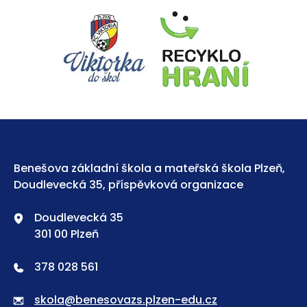
Benešova základní škola a mateřská škola Plzeň,
Doudlevecká 35, příspěvková organizace
Doudlevecká 35
301 00 Plzeň
378 028 561
skola@benesovazs.plzen-edu.cz