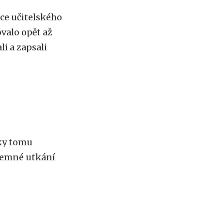
ice učitelského
ovalo opět až
i a zapsali
íky tomu
zájemné utkání