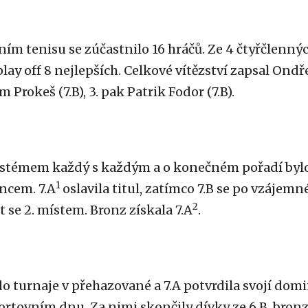
ním tenisu se zúčastnilo 16 hráčů. Ze 4 čtyřčlenn
lay off 8 nejlepších. Celkové vítězství zapsal Ondře
 Prokeš (7.B), 3. pak Patrik Fodor (7.B).
ystémem každý s každým a o konečném pořadí bylo 
1
ncem. 7.A
oslavila titul, zatímco 7.B se po vzájemn
2
 se 2. místem. Bronz získala 7.A
.
do turnaje v přehazované a 7.A potvrdila svojí dom
ortovním dnu. Za nimi skončily dívky ze 6.B, bronz