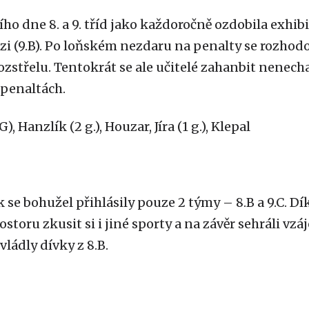
ho dne 8. a 9. tříd jako každoročně ozdobila exhib
ězi (9.B). Po loňském nezdaru na penalty se rozhod
zstřelu. Tentokrát se ale učitelé zahanbit nenechal
o penaltách.
), Hanzlík (2 g.), Houzar, Jíra (1 g.), Klepal
k se bohužel přihlásily pouze 2 týmy – 8.B a 9.C. D
rostoru zkusit si i jiné sporty a na závěr sehráli v
vládly dívky z 8.B.