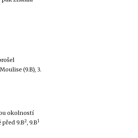
prošel
oulise (9.B), 3.
dou okolností
2
1
 před 9.B
, 9.B