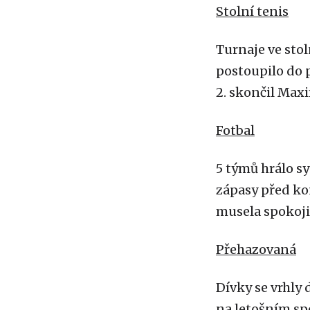
Stolní tenis
Turnaje ve stol
postoupilo do p
2. skončil Maxim
Fotbal
5 týmů hrálo s
zápasy před ko
musela spokojit
Přehazovaná
Dívky se vrhly 
na letošním sp