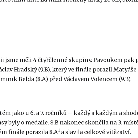
rii jsme měli 4 čtyřčlenné skupiny. Pavoukem pak 
clav Hradský (9.B), který ve finále porazil Matyáše M
ominik Belda (8.A) před Václavem Volencem (9.B).
tém jako u 6. a 7. ročníků – každý s každým a sho
sy byly o medaile. 8.B nakonec skončila na 3. místě
1
m finále porazila 8.A
a slavila celkové vítězství.