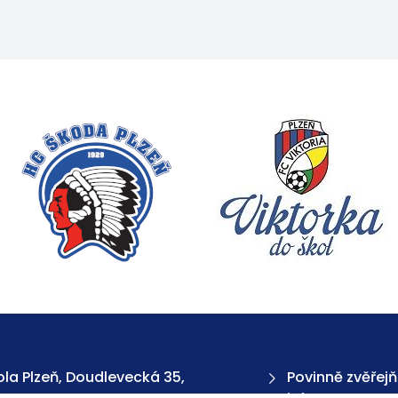
la Plzeň, Doudlevecká 35,
Povinně zvěřej