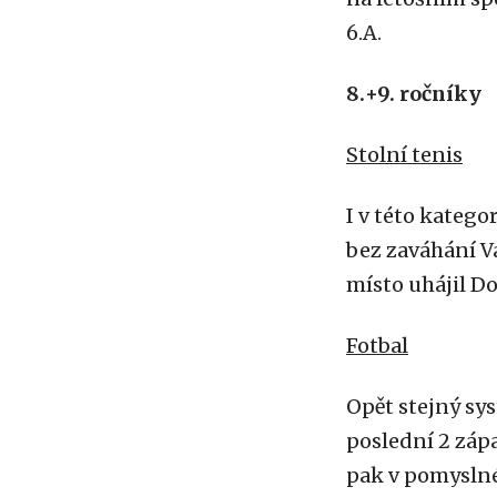
6.A.
8.+9. ročníky
Stolní tenis
I v této katego
bez zaváhání Vá
místo uhájil D
Fotbal
Opět stejný sys
poslední 2 zápa
pak v pomyslné