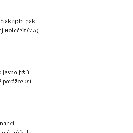
ých skupin pak
j Holeček (7.A),
jasno již 3
é porážce 0:1
inanci
 pak získala