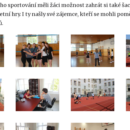
ho sportování měli žáci možnost zahrát si také ša
tní hry. I ty našly své zájemce, kteří se mohli pom
ů.