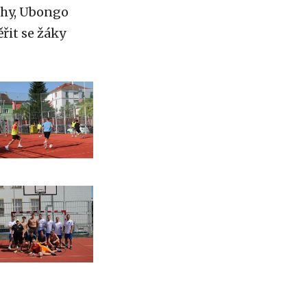
chy, Ubongo
ěřit se žáky