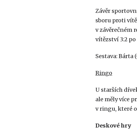
Závěr sportovní
sboru proti vít
v závěrečném ro
vítězství 3:2 p
Sestava: Bárta (G
Ringo
U starších díve
ale měly více p
v ringu, které o
Deskové hry