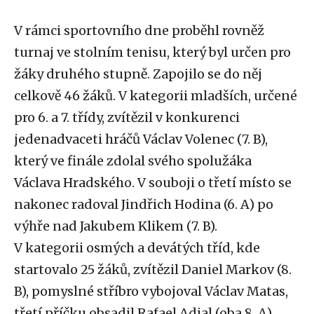
V rámci sportovního dne proběhl rovněž
turnaj ve stolním tenisu, který byl určen pro
žáky druhého stupně. Zapojilo se do něj
celkově 46 žáků. V kategorii mladších, určené
pro 6. a 7. třídy, zvítězil v konkurenci
jedenadvaceti hráčů Václav Volenec (7. B),
který ve finále zdolal svého spolužáka
Václava Hradského. V souboji o třetí místo se
nakonec radoval Jindřich Hodina (6. A) po
výhře nad Jakubem Klikem (7. B).
V kategorii osmých a devátých tříd, kde
startovalo 25 žáků, zvítězil Daniel Markov (8.
B), pomyslné stříbro vybojoval Václav Matas,
třetí příčku obsadil Rafael Adjal (oba 8. A),