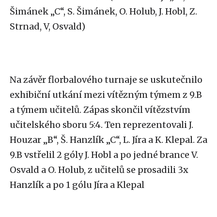
Šimánek „C“, S. Šimánek, O. Holub, J. Hobl, Z.
Strnad, V, Osvald)
Na závěr florbalového turnaje se uskutečnilo
exhibiční utkání mezi vítězným týmem z 9.B
a týmem učitelů. Zápas skončil vítězstvím
učitelského sboru 5:4. Ten reprezentovali J.
Houzar „B“, Š. Hanzlík „C“, L. Jíra a K. Klepal. Za
9.B vstřelil 2 góly J. Hobl a po jedné brance V.
Osvald a O. Holub, z učitelů se prosadili 3x
Hanzlík a po 1 gólu Jíra a Klepal