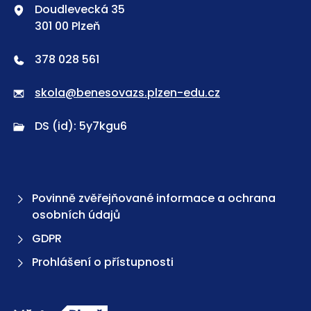
Doudlevecká 35
301 00 Plzeň
378 028 561
skola@benesovazs.plzen-edu.cz
DS (id): 5y7kgu6
Povinně zvěřejňované informace a ochrana
osobních údajů
GDPR
Prohlášení o přístupnosti