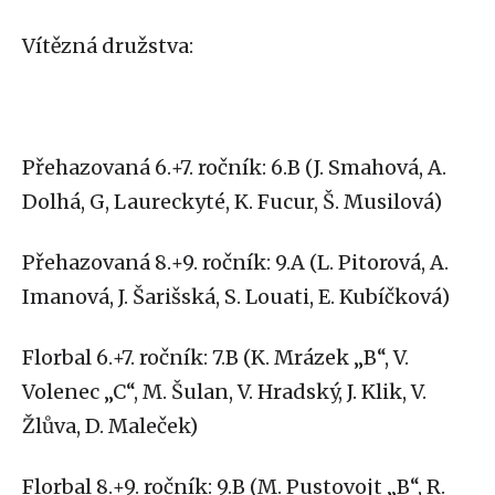
Vítězná družstva:
Přehazovaná 6.+7. ročník: 6.B (J. Smahová, A.
Dolhá, G, Laureckyté, K. Fucur, Š. Musilová)
Přehazovaná 8.+9. ročník: 9.A (L. Pitorová, A.
Imanová, J. Šarišská, S. Louati, E. Kubíčková)
Florbal 6.+7. ročník: 7.B (K. Mrázek „B“, V.
Volenec „C“, M. Šulan, V. Hradský, J. Klik, V.
Žlůva, D. Maleček)
Florbal 8.+9. ročník: 9.B (M. Pustovojt „B“, R.