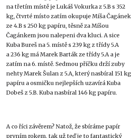
na třetím místě je Lukáš Vokurka z 5.B s 352
kg, čtvrté místo zatím okupuje Míša Čagánek
ze 4.B s 250 kg papíru, těsně za Míšou
Čagánkem jsou nalepeni dva kluci. A sice
Kuba Bureš na 5. místě s 239 kg z třídy 5.A
a 236 kg má Marek Barták ze třídy 5.A a je
zatím na 6. místě. Sedmou příčku drží zuby
nehty Marek Šulan z 5.A, který nasbíral 151 kg
papíru a osmičku nejlepších uzavírá Kuba
Dobeš z 5.B. Kuba nasbíral 146 kg papíru.
A co říci závěrem? Natož, že sbíráme papír
prvním rokem, tak už teď je to fantastický