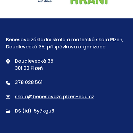
Benešova základní škola a mateřská škola Plzeň,
Doudlevecká 35, příspěvková organizace
Doudlevecká 35
301 00 Plzeň
378 028 561
skola@benesovazs.plzen-edu.cz
DS (id): 5y7kgu6