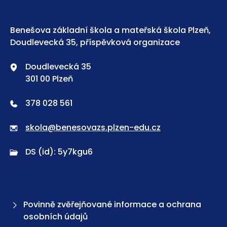
Benešova základní škola a mateřská škola Plzeň,
Doudlevecká 35, příspěvková organizace
Doudlevecká 35
301 00 Plzeň
378 028 561
skola@benesovazs.plzen-edu.cz
DS (id): 5y7kgu6
Povinně zvěřejňované informace a ochrana
osobních údajů