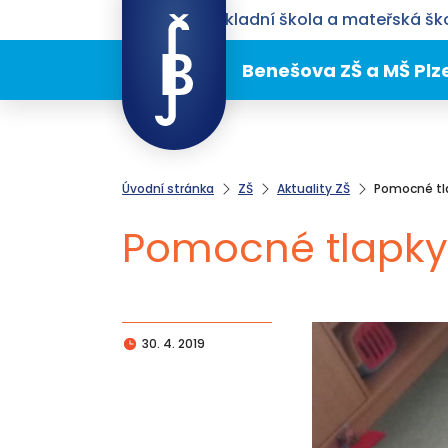
Benešova základní škola a mateřská ško
Benešova ZŠ a MŠ Plz
Úvodní stránka
ZŠ
Aktuality ZŠ
Pomocné tl
Pomocné tlapky
30. 4. 2019