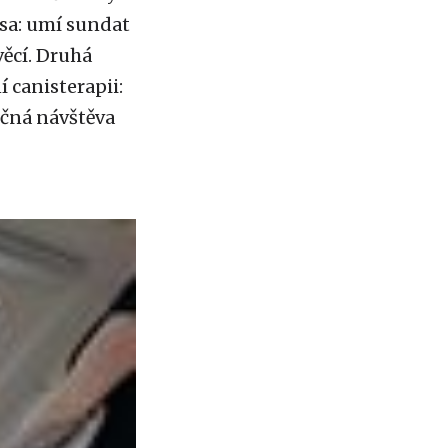
psa: umí sundat
věcí. Druhá
í canisterapii:
učná návštěva