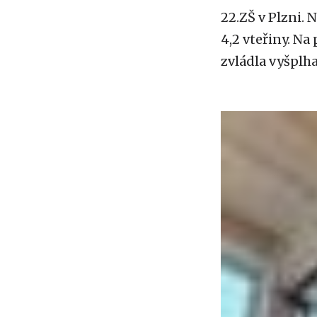
22.ZŠ v Plzni. 
4,2 vteřiny. Na
zvládla vyšplhat