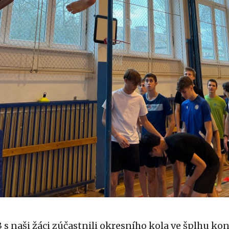
3 s naši žáci zúčastnili okresního kola ve šplhu k