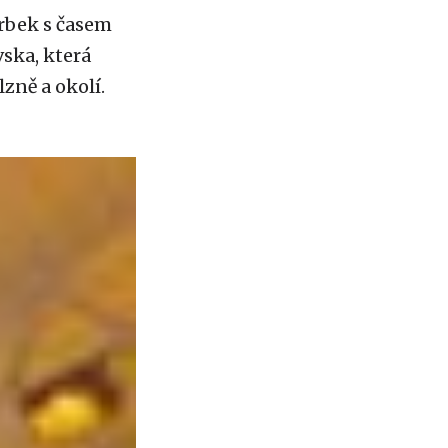
Hrbek s časem
vska, která
lzně a okolí.