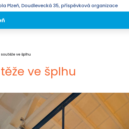
la Plzeň, Doudlevecká 35, příspěvková organizace
eň
o soutěže ve šplhu
těže ve šplhu