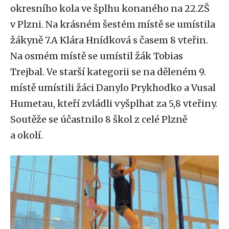
okresního kola ve šplhu konaného na 22.ZŠ
v Plzni. Na krásném šestém místě se umístila
žákyně 7.A Klára Hnídková s časem 8 vteřin.
Na osmém místě se umístil žák Tobias
Trejbal. Ve starší kategorii se na děleném 9.
místě umístili žáci Danylo Prykhodko a Vusal
Humetau, kteří zvládli vyšplhat za 5,8 vteřiny.
Soutěže se účastnilo 8 škol z celé Plzně
a okolí.