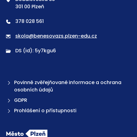
301 00 Plzeň
378 028 561
skola@benesovazs.plzen-edu.cz
DS (id): 5y7kgu6
Povinně zvěřejňované informace a ochrana
osobních údajů
GDPR
Prohlášení o přístupnosti