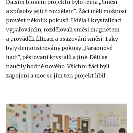
Dalsím blokem projektu bylo téma „Směsi
a způsoby jejích rozdělení“. Žáci měli možnost
provést několik pokusů. Udělali krystalizaci
vypařováním, rozdělovali směsi magnétem
a prováděli filtraci a usazování směsí. Taky
byly demonstrovány pokusy „Faraonové
hadi“, pěstovaní krystalů a jiné. Děti se
naučily hodně nového. Všichni žáci byli
zapojeni a moc se jim ten projekt líbil.