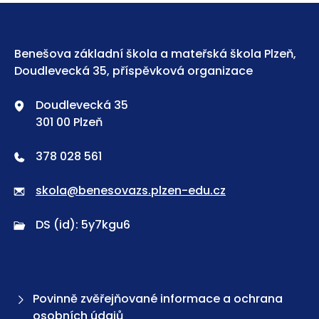
Benešova základní škola a mateřská škola Plzeň,
Doudlevecká 35, příspěvková organizace
Doudlevecká 35
301 00 Plzeň
378 028 561
skola@benesovazs.plzen-edu.cz
DS (id): 5y7kgu6
Povinně zvěřejňované informace a ochrana
osobních údajů