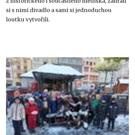
z historického i současného hlediska, zahráli
si s nimi divadlo a sami si jednoduchou
loutku vytvořili.