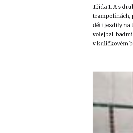
Třída 1. A s dr
trampolínách, 
děti jezdily na
volejbal, badmi
v kuličkovém ba