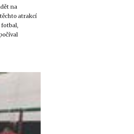
ádět na
těchto atrakcí
fotbal,
počíval