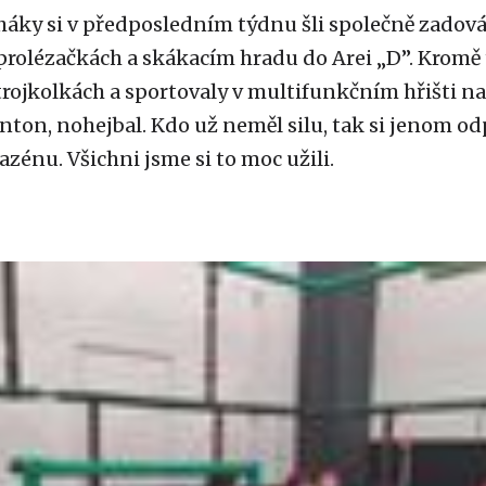
uháky si v předposledním týdnu šli společně zadov
prolézačkách a skákacím hradu do Arei „D”. Kromě 
 trojkolkách a sportovaly v multifunkčním hřišti na 
nton, nohejbal. Kdo už neměl silu, tak si jenom od
zénu. Všichni jsme si to moc užili.