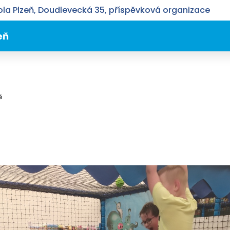
la Plzeň, Doudlevecká 35, příspěvková organizace
eň
ě