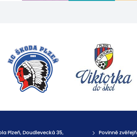
la Plzeň, Doudlevecká 35,
Povinně zvěřej