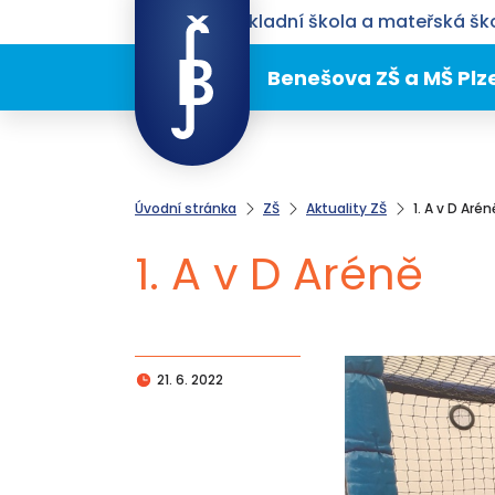
Benešova základní škola a mateřská ško
Benešova ZŠ a MŠ Plz
Úvodní stránka
ZŠ
Aktuality ZŠ
1. A v D Arén
1. A v D Aréně
21. 6. 2022