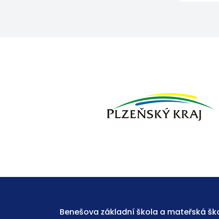
Benešova základní škola a mateřská ško