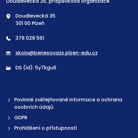
Doudlevecká 35, příspěvková organizace
Doudlevecká 35
301 00 Plzeň
378 028 561
skola@benesovazs.plzen-edu.cz
DS (id): 5y7kgu6
Povinně zvěřejňované informace a ochrana
osobních údajů
GDPR
Prohlášení o přístupnosti