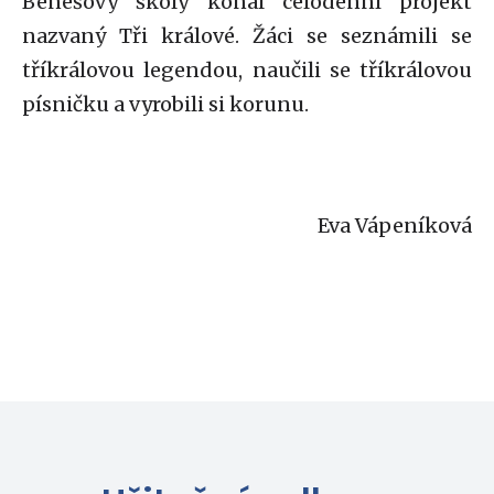
Benešovy školy konal celodenní projekt
nazvaný Tři králové. Žáci se seznámili se
tříkrálovou legendou, naučili se tříkrálovou
písničku a vyrobili si korunu.
Eva Vápeníková