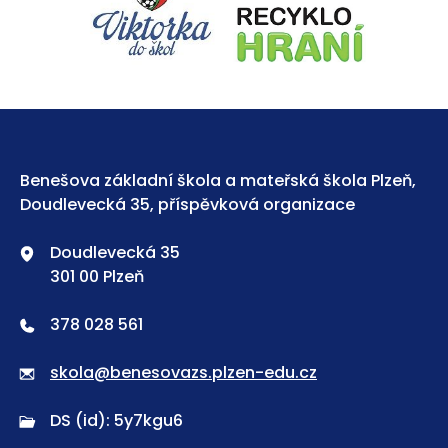
Benešova základní škola a mateřská škola Plzeň,
Doudlevecká 35, příspěvková organizace
Doudlevecká 35
301 00 Plzeň
378 028 561
skola@benesovazs.plzen-edu.cz
DS (id): 5y7kgu6