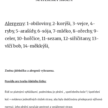
Alergeny
: 1-obiloviny, 2-korýši, 3-vejce, 4-
ryby, 5-arašídy, 6-sója, 7-mléko, 8-ořechy, 9-
celer, 10-hořčice, 11-sezam, 12-siřičitany, 13-
vlčí bob, 14-měkkýši,
Změna jídelníčku a alergenů vyhrazena.
Pravidla pro tvorbu jídelního lístku:
Řídí se platnými vyhláškami, podmínkou je plnění „ spotřebního koše“( Spotřební
koš = evidence jednotlivých složek stravy, aby byla dodržována předepsaná výživová
norma), jeho plnění zaručuje pestrost a vyváženost stravy.