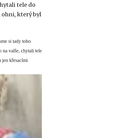
hytali tele do
 ohni, který byl
sme si tady toho
 na valše, chytali tele
n jen křesacími