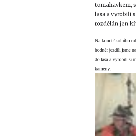
tomahavkem, stř
lasa a vyrobili
rozdělán jen k
Na konci školního rok
hodně: jezdili jsme na
do lasa a vyrobili si
kameny.