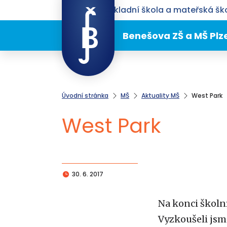
Benešova základní škola a mateřská ško
Benešova ZŠ a MŠ Plz
Úvodní stránka
MŠ
Aktuality MŠ
West Park
West Park
30. 6. 2017
Na konci školní
Vyzkoušeli jsme