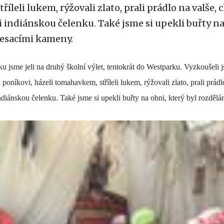
íleli lukem, rýžovali zlato, prali prádlo na valše, c
 si indiánskou čelenku. Také jsme si upekli buřty na
řesacími kameny.
u jsme jeli na druhý školní výlet, tentokrát do Westparku. Vyzkoušeli j
 poníkovi, házeli tomahavkem, stříleli lukem, rýžovali zlato, prali prádlo
 indiánskou čelenku. Také jsme si upekli buřty na ohni, který byl rozdělá