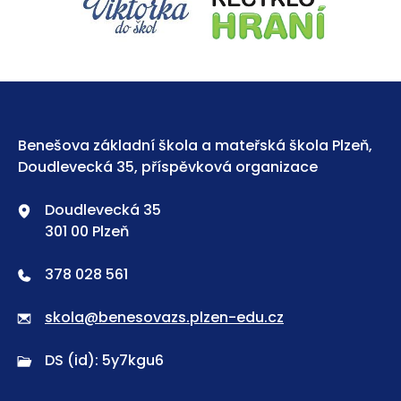
Benešova základní škola a mateřská škola Plzeň,
Doudlevecká 35, příspěvková organizace
Doudlevecká 35
301 00 Plzeň
378 028 561
skola@benesovazs.plzen-edu.cz
DS (id): 5y7kgu6