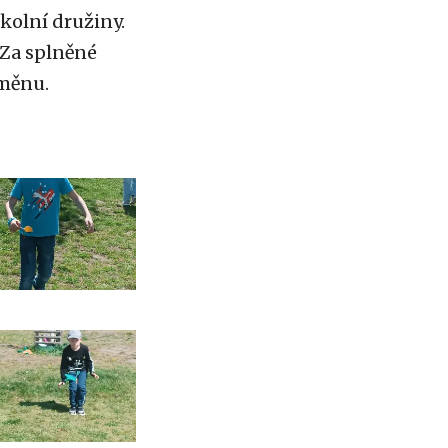
školní družiny.
 Za splněné
dměnu.