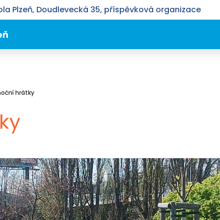
la Plzeň, Doudlevecká 35, příspěvková organizace
eň
noční hrátky
tky