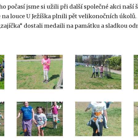
o počasí jsme si užili při další společné akci naší 
na louce U Ježíška plnili pět velikonočních úkolů.
„zajíčka“ dostali medaili na památku a sladkou o