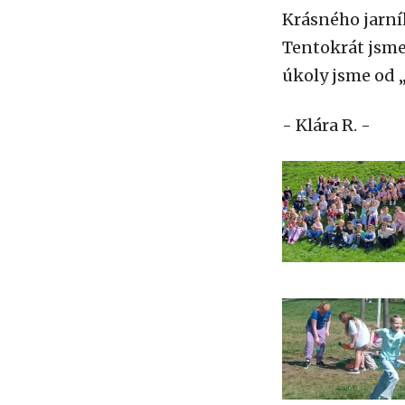
Krásného jarníh
Tentokrát jsme 
úkoly jsme od 
- Klára R. -