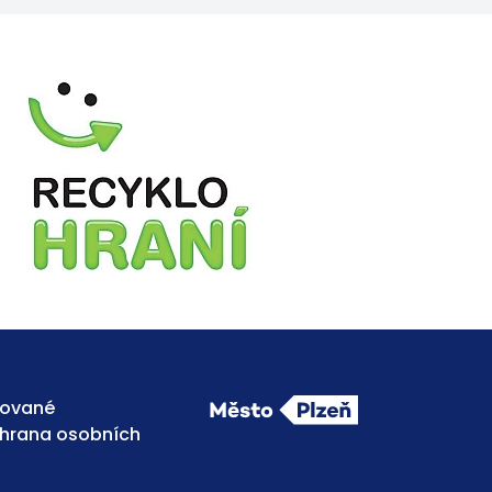
ňované
chrana osobních