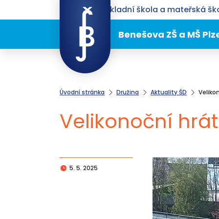
Benešova základní škola a mateřská ško
Benešova ZŠ a MŠ Plz
Úvodní stránka
Družina
Aktuality ŠD
Veliko
Velikonoční hrá
5. 5. 2025