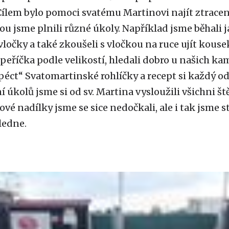
Cílem bylo pomoci svatému Martinovi najít ztrac
ou jsme plnili různé úkoly. Například jsme běhali 
 vločky a také zkoušeli s vločkou na ruce ujít kousek
 peříčka podle velikostí, hledali dobro u našich ka
péct“ Svatomartinské rohlíčky a recept si každý o
 úkolů jsme si od sv. Martina vysloužili všichni št
é nadílky jsme se sice nedočkali, ale i tak jsme str
ledne.