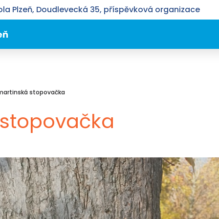
la Plzeň, Doudlevecká 35, příspěvková organizace
eň
artinská stopovačka
 stopovačka