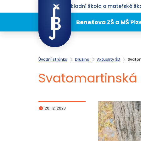
Benešova základní škola a mateřská ško
Benešova ZŠ a MŠ Plz
Úvodní stránka
Družina
Aktuality ŠD
Svatom
Svatomartinská
20. 12. 2023