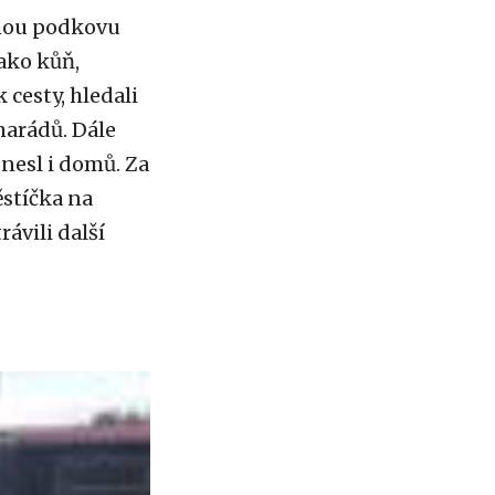
enou podkovu
jako kůň,
 cesty, hledali
marádů. Dále
dnesl i domů. Za
ěstíčka na
ávili další