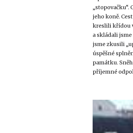
„stopovačku“. 
jeho koně. Cest
kreslili křídou
a skládali jsme
jsme zkusili „u
úspěšné splnění
památku. Sněhov
příjemné odpo