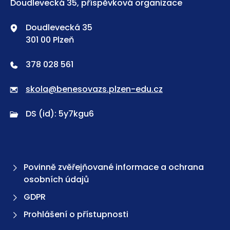
Doudlevecká 35, příspěvková organizace
Doudlevecká 35
301 00 Plzeň
378 028 561
skola@benesovazs.plzen-edu.cz
DS (id): 5y7kgu6
Povinně zvěřejňované informace a ochrana
osobních údajů
GDPR
Prohlášení o přístupnosti