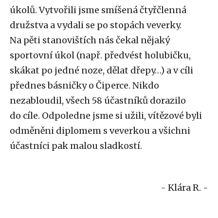
úkolů. Vytvořili jsme smíšená čtyřčlenná
družstva a vydali se po stopách veverky.
Na pěti stanovištích nás čekal nějaký
sportovní úkol (např. předvést holubičku,
skákat po jedné noze, dělat dřepy…) a v cíli
přednes básničky o Čiperce. Nikdo
nezabloudil, všech 58 účastníků dorazilo
do cíle. Odpoledne jsme si užili, vítězové byli
odměněni diplomem s veverkou a všichni
účastníci pak malou sladkostí.
- Klára R. -