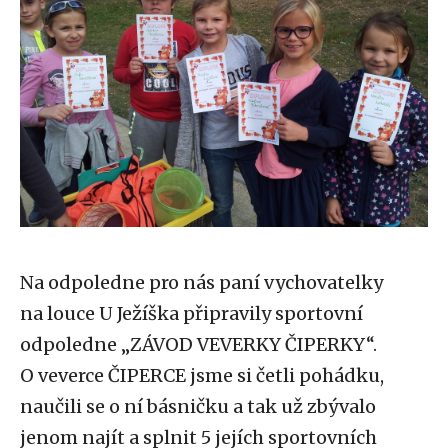
Na odpoledne pro nás paní vychovatelky
na louce U Ježíška připravily sportovní
odpoledne „ZÁVOD VEVERKY ČIPERKY“.
O veverce ČIPERCE jsme si četli pohádku,
naučili se o ní básničku a tak už zbývalo
jenom najít a splnit 5 jejích sportovních