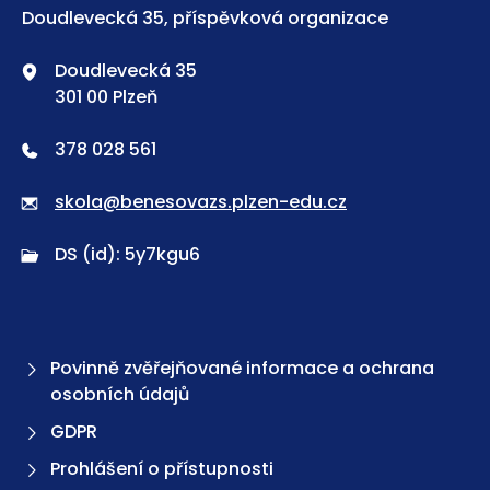
Doudlevecká 35, příspěvková organizace
Doudlevecká 35
301 00 Plzeň
378 028 561
skola@benesovazs.plzen-edu.cz
DS (id): 5y7kgu6
Povinně zvěřejňované informace a ochrana
osobních údajů
GDPR
Prohlášení o přístupnosti