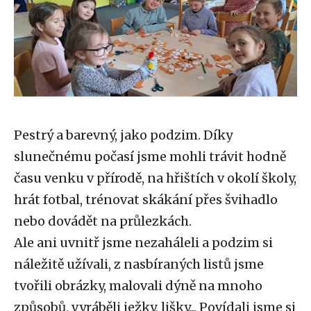
Pestrý a barevný, jako podzim. Díky
slunečnému počasí jsme mohli trávit hodně
času venku v přírodě, na hřištích v okolí školy,
hrát fotbal, trénovat skákání přes švihadlo
nebo dovádět na průlezkách.
Ale ani uvnitř jsme nezaháleli a podzim si
náležitě užívali, z nasbíraných listů jsme
tvořili obrázky, malovali dýně na mnoho
způsobů, vyráběli ježky, lišky... Povídali jsme si