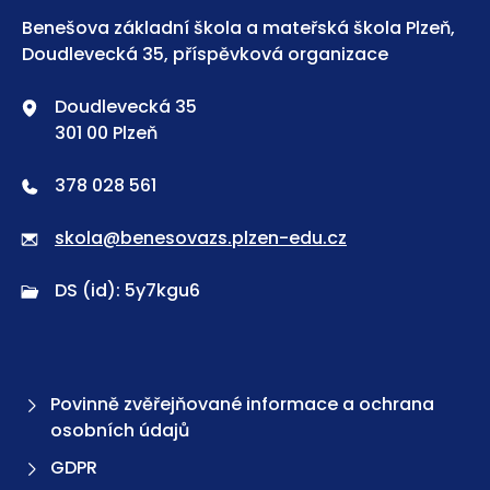
Benešova základní škola a mateřská škola Plzeň,
Doudlevecká 35, příspěvková organizace
Doudlevecká 35
301 00 Plzeň
378 028 561
skola@benesovazs.plzen-edu.cz
DS (id): 5y7kgu6
Povinně zvěřejňované informace a ochrana
osobních údajů
GDPR