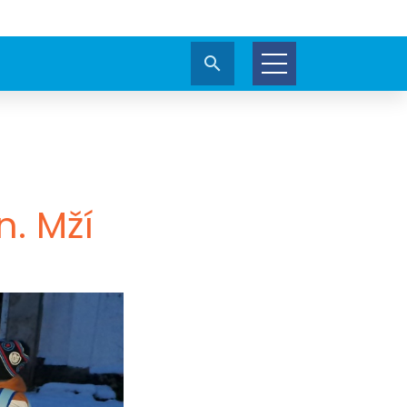
. Mží