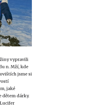
užiny vypravili
u n. Mží, kde
vištích jsme si
vostí
om, jaké
e dětem dárky.
 Lucifer