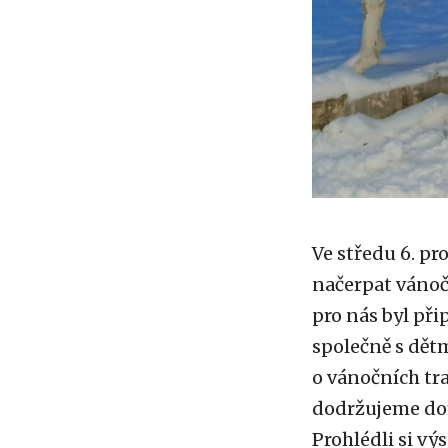
Ve středu 6. pro
načerpat vánoč
pro nás byl př
společně s dětm
o vánočních tra
dodržujeme dom
Prohlédli si vý