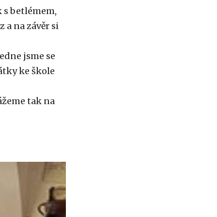
k s betlémem,
 a na závěr si
ledne jsme se
átky ke škole
ážeme tak na