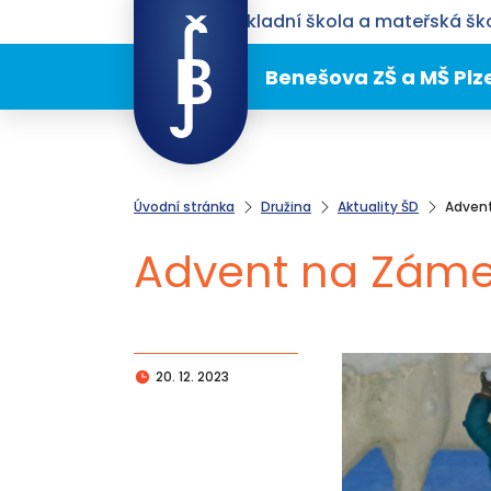
Benešova základní škola a mateřská ško
Benešova ZŠ a MŠ Plz
Úvodní stránka
Družina
Aktuality ŠD
Advent
Advent na Zámec
20. 12. 2023