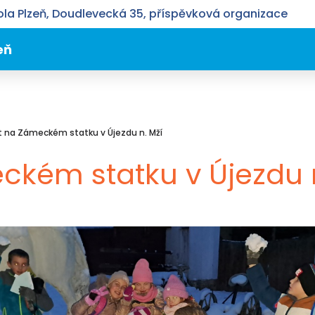
la Plzeň, Doudlevecká 35, příspěvková organizace
eň
 na Zámeckém statku v Újezdu n. Mží
kém statku v Újezdu n