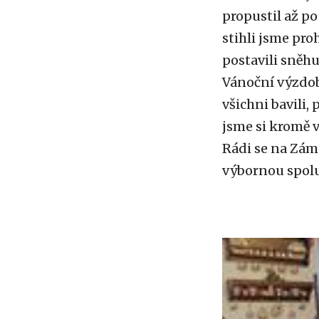
propustil až p
stihli jsme pro
postavili sněhu
Vánoční výzdob
všichni bavili,
jsme si kromě v
Rádi se na Zám
výbornou spolu