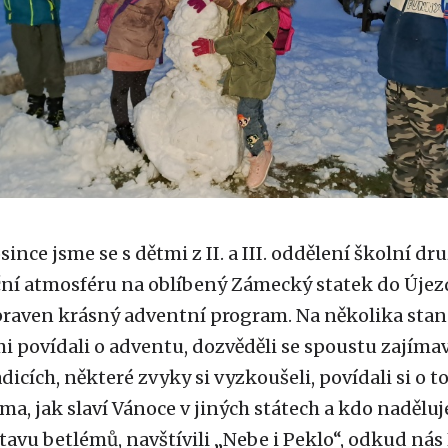
since jsme se s dětmi z II. a III. oddělení školní dr
ní atmosféru na oblíbený Zámecký statek do Újezd
ipraven krásný adventní program. Na několika stano
i povídali o adventu, dozvěděli se spoustu zajíma
dicích, některé zvyky si vyzkoušeli, povídali si o t
a, jak slaví Vánoce v jiných státech a kdo naděluj
stavu betlémů, navštívili „Nebe i Peklo“, odkud nás