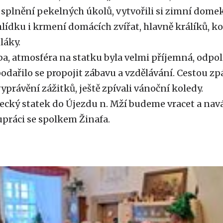
o splnění pekelných úkolů, vytvořili si zimní dome
hlídku i krmení domácích zvířat, hlavně králíků, koz
láky.
a, atmosféra na statku byla velmi příjemná, odpo
 podařilo se propojit zábavu a vzdělávání. Cestou zp
yprávění zážitků, ještě zpívali vánoční koledy.
ecký statek do Újezdu n. Mží budeme vracet a nav
práci se spolkem Žinafa.