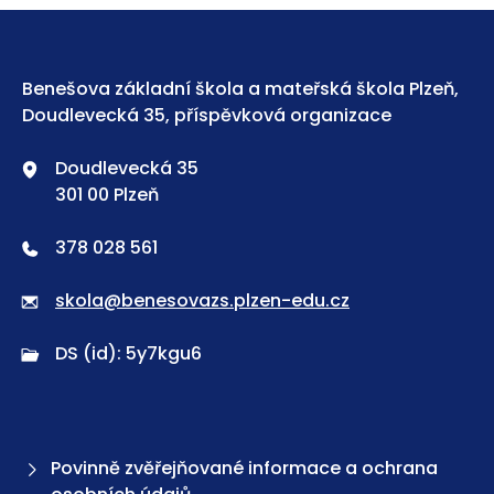
Benešova základní škola a mateřská škola Plzeň,
Doudlevecká 35, příspěvková organizace
Doudlevecká 35
301 00 Plzeň
378 028 561
skola@benesovazs.plzen-edu.cz
DS (id): 5y7kgu6
Povinně zvěřejňované informace a ochrana