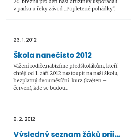
26. března pro děti naší družinky uspořádali
v parku u řeky závod „Popletené pohádky“.
23. 1. 2012
Škola nanečisto 2012
Vážení rodiče,nabízíme předškolákům, kteří
chtějí od 1. září 2012 nastoupit na naši školu,
bezplatný dvouměsíční kurz (květen –
červen), kde se budou…
9. 2. 2012
Výsledný seznam žáků prijatých do prvního ročníku 2012/13