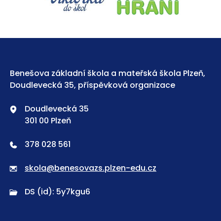
Benešova základní škola a mateřská škola Plzeň,
Doudlevecká 35, příspěvková organizace
Doudlevecká 35
301 00 Plzeň
378 028 561
skola@benesovazs.plzen-edu.cz
DS (id): 5y7kgu6